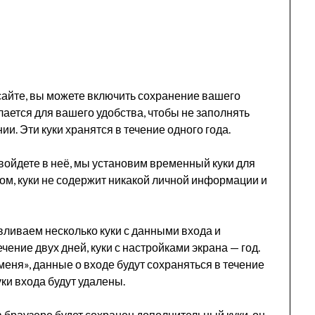
сайте, вы можете включить сохранение вашего
елается для вашего удобства, чтобы не заполнять
. Эти куки хранятся в течение одного года.
ы войдете в неё, мы установим временный куки для
м, куки не содержит никакой личной информации и
вливаем несколько куки с данными входа и
чение двух дней, куки с настройками экрана — год.
еня», данные о входе будут сохраняться в течение
уки входа будут удалены.
 браузере будет сохранен дополнительный куки, он