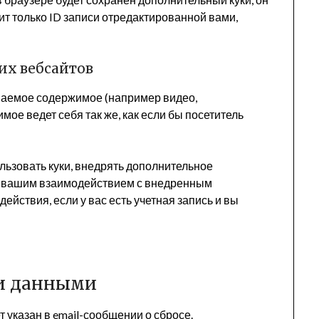
т только ID записи отредактированной вами,
их вебсайтов
иваемое содержимое (например видео,
имое ведет себя так же, как если бы посетитель
ользовать куки, внедрять дополнительное
за вашим взаимодействием с внедренным
йствия, если у вас есть учетная запись и вы
и данными
т указан в email-сообщении о сбросе.