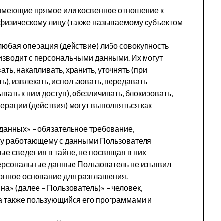
имеющие прямое или косвенное отношение к
физическому лицу (также называемому субъектом
любая операция (действие) либо совокупность
изводит с персональными данными. Их могут
ть, накапливать, хранить, уточнять (при
), извлекать, использовать, передавать
вать к ним доступ), обезличивать, блокировать,
перации (действия) могут выполняться как
анных» – обязательное требование,
му работающему с данными Пользователя
ые сведения в тайне, не посвящая в них
ерсональные данные Пользователь не изъявил
аконное основание для разглашения.
а» (далее – Пользователь)» – человек,
а также пользующийся его программами и