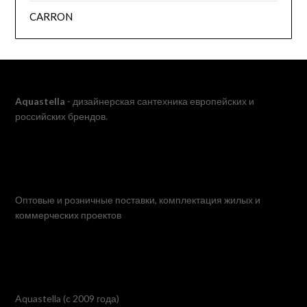
CARRON
Aquastella
- дизайнерская сантехника европейских и
российских брендов.
Оптовые и розничные поставки, комплектация жилых и
коммерческих проектов
Aquastella (c 2009 года)